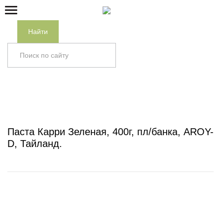
Найти
Главная
/
Каталог
/
ПАНАЗИАТСКАЯ КУХНЯ
/
ПАСТЫ
/
Паста Карри Зеленая, 400г, пл/банка, AROY-D, Тайланд
Паста Карри Зеленая, 400г, пл/банка, AROY-
D, Тайланд.