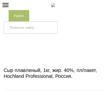
Найти
Главная
/
Каталог
/
СЫР
/
ПЛАВЛЕННЫЙ, МЯГКИЙ,
РАССОЛЬНЫЙ
/
Сыр плавленый, 1кг, жир. 40%, пл/пакет,
Hochland Professional, Россия
Сыр плавленый, 1кг, жир. 40%, пл/пакет,
Hochland Professional, Россия.