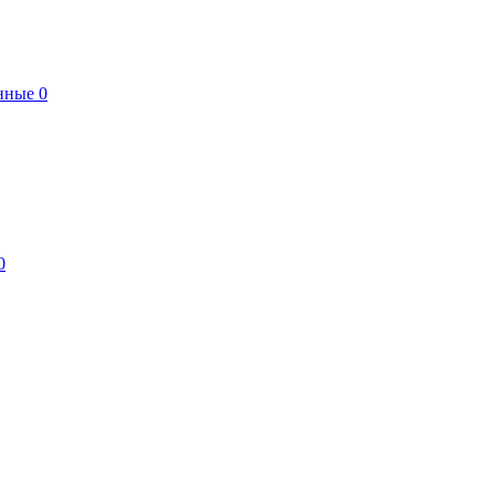
нные
0
0