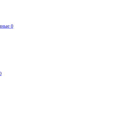
нные
0
0