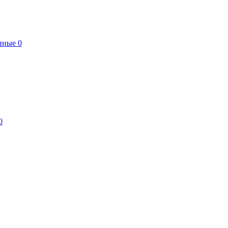
нные
0
0